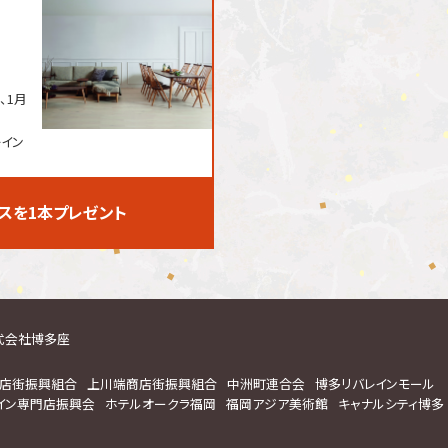
、1月
レイン
スを1本プレゼント
式会社博多座
店街振興組合
上川端商店街振興組合
中洲町連合会
博多リバレインモール
イン専門店振興会
ホテルオークラ福岡
福岡アジア美術館
キャナルシティ博多