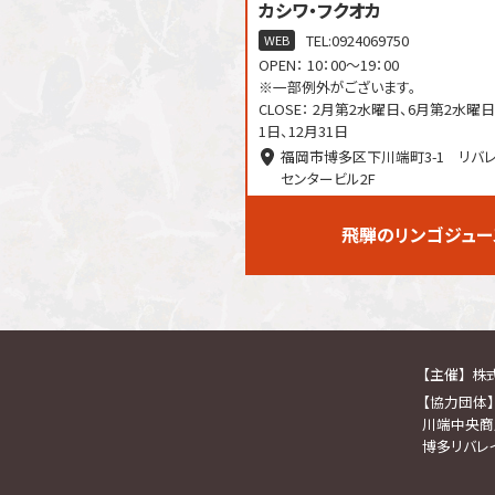
カシワ・フクオカ
TEL:
0924069750
WEB
OPEN： 10：00～19：00
※一部例外がございます。
CLOSE： 2月第2水曜日、6月第2水曜日
1日、12月31日
福岡市博多区下川端町3-1 リバ
センタービル2F
飛騨のリンゴジュー
【主催】
株
【協力団体】
川端中央商
博多リバレ