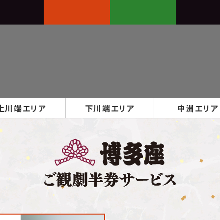
上川端
エリア
下川端
エリア
中洲
エリア