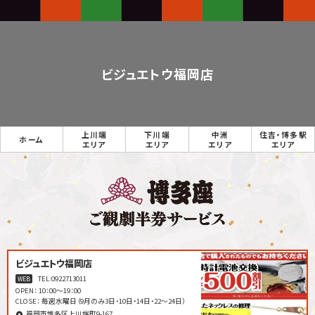
ビジュエトウ福岡店
上川端
下川端
中洲
住吉・博多駅
ホーム
エリア
エリア
エリア
エリア
ビジュエトウ福岡店
TEL:
0922713011
WEB
OPEN： 10：00〜19：00
CLOSE： 毎週水曜日（9月のみ3日・10日・14日・22〜24日）
福岡市博多区上川端町9-167