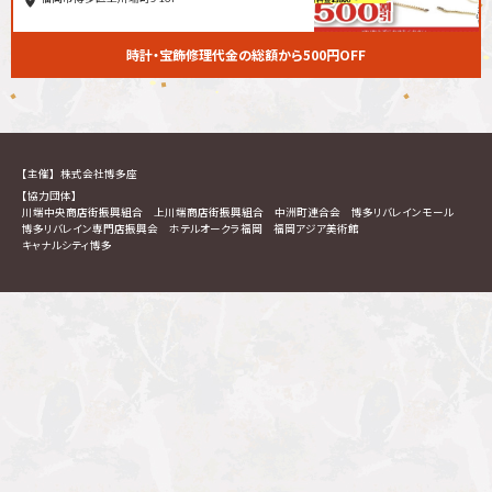
時計・宝飾修理代金の総額から500円OFF
【主催】
株式会社博多座
【協力団体】
川端中央商店街振興組合
上川端商店街振興組合
中洲町連合会
博多リバレインモール
博多リバレイン専門店振興会
ホテルオークラ福岡
福岡アジア美術館
キャナルシティ博多