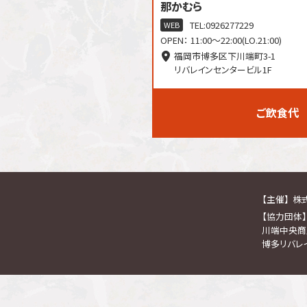
那かむら
TEL:
0926277229
WEB
OPEN： 11:00～22:00(LO.21:00)
福岡市博多区下川端町3-1
リバレインセンタービル1F
ご飲食代 
【主催】
株
【協力団体】
川端中央商
博多リバレ