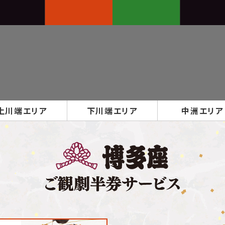
上川端
エリア
下川端
エリア
中洲
エリア