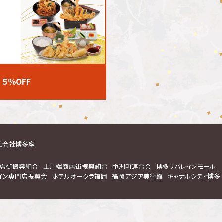
５％OFF
式会社博多座
店街振興組合
上川端商店街振興組合
中洲町連合会
博多リバレインモール
イン専門店振興会
ホテルオークラ福岡
福岡アジア美術館
キャナルシティ博多