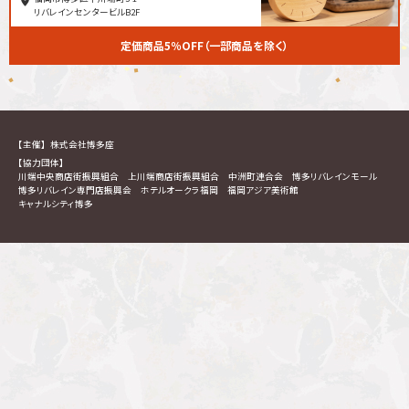
リバレインセンタービルB2F
定価商品5％OFF（一部商品を除く）
【主催】
株式会社博多座
【協力団体】
川端中央商店街振興組合
上川端商店街振興組合
中洲町連合会
博多リバレインモール
博多リバレイン専門店振興会
ホテルオークラ福岡
福岡アジア美術館
キャナルシティ博多