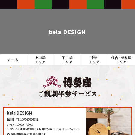
bela DESIGN
上川端
下川端
中洲
住吉・博多駅
ホーム
エリア
エリア
エリア
エリア
bela DESIGN
TEL:
07065996688
WEB
OPEN： 10:00～19:00
CLOSE： 2月第2水曜日、6月第2水曜日、1月1日、12月31日
福岡市博多区下川端町3-1