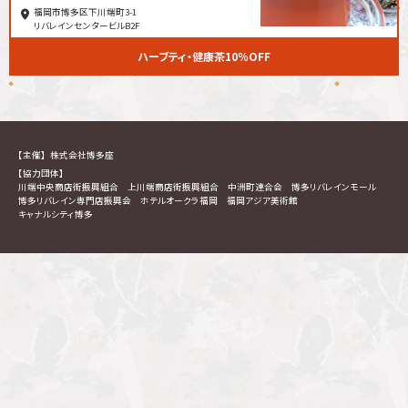
福岡市博多区下川端町3-1
リバレインセンタービルB2F
ハーブティ・健康茶10％OFF
【主催】
株式会社博多座
【協力団体】
川端中央商店街振興組合
上川端商店街振興組合
中洲町連合会
博多リバレインモール
博多リバレイン専門店振興会
ホテルオークラ福岡
福岡アジア美術館
キャナルシティ博多