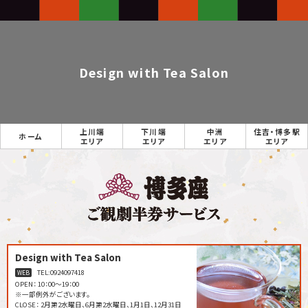
Design with Tea Salon
上川端
下川端
中洲
住吉・博多駅
ホーム
エリア
エリア
エリア
エリア
Design with Tea Salon
TEL:
0924097418
WEB
OPEN： 10：00～19：00
※一部例外がございます。
CLOSE： 2月第2水曜日、6月第2水曜日、1月1日、12月31日