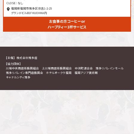
CLOSE： なし
福岡県福岡市博多区住吉1-2-25
グランドビルB1F KUOHKA内
お食事の方コーヒーor
ハーブティー1杯サービス
【主催】
株式会社博多座
【協力団体】
川端中央商店街振興組合
上川端商店街振興組合
中洲町連合会
博多リバレインモール
博多リバレイン専門店振興会
ホテルオークラ福岡
福岡アジア美術館
キャナルシティ博多